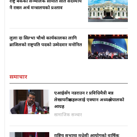
राष्ट्र बैंकको सञ्चालक समिति सात सदस्यीय
नै राख्न अर्थ मन्त्रालयको प्रश्ताव
लुला दा सिल्भा चौथो कार्यकालका लागि
ब्राजिलको राष्ट्रपति पदको उम्मेदवार मनोनित
समाचार
एआईसँग नडराउन र प्रविधिमैत्री बन्न
लेखापरीक्षकहरूलाई एक्यान अध्यक्ष नेपालको
आग्रह
सामाजिक सञ्चार
राष्ट्रिय सभामा मधेसी आयोगको वार्षिक