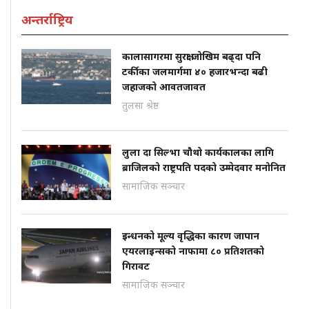
अन्तर्राष्ट्रिय
कालासागरमा सुरक्षा जोखिम बढ्दा पनि
टर्कीका जलमार्गमा ४० हजारभन्दा बढी
जहाजको आवतजावत
तुलसा श्रेष्ठ
लुला दा सिल्भा चौथो कार्यकालका लागि
ब्राजिलको राष्ट्रपति पदको उम्मेदवार मनोनित
सामाजिक सञ्चार
इन्धनको मूल्य वृद्धिका कारण जापान
एयरलाइन्सको नाफामा ८० प्रतिशतको
गिरावट
सामाजिक सञ्चार