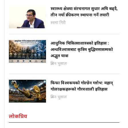
स्वास्थ्य क्षेत्रमा संरचनागत सुधार अघि बढ्दै,
तीन नयाँ प्राधिकरण स्थापना गर्ने तयारी
रुस्मा गिरी
आधुनिक चिकित्साशास्त्रको इतिहास :
अन्धविश्वासबाट कृत्रिम बुद्धिमत्तासम्मको
अद्भुत यात्रा
प्रबिन भुसाल
फिफा विश्वकपको गोल्डेन ग्लोभ: महान्
गोलरक्षकहरूको गौरवशाली इतिहास
प्रबिन भुसाल
लोकप्रिय