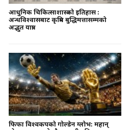
आधुनिक चिकित्साशास्त्रको इतिहास :
अन्धविश्वासबाट कृत्रिम बुद्धिमत्तासम्मको
अद्भुत यात्रा
फिफा विश्वकपको गोल्डेन ग्लोभ: महान्