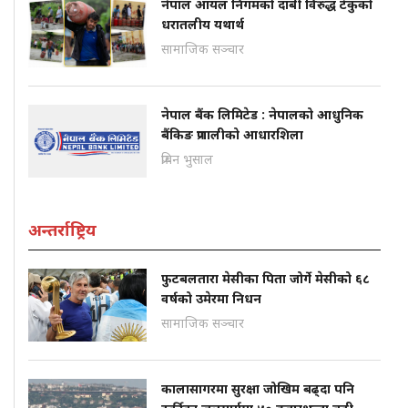
नेपाल आयल निगमको दाबी विरुद्ध टेकुको
धरातलीय यथार्थ
सामाजिक सञ्चार
नेपाल बैंक लिमिटेड : नेपालको आधुनिक
बैंकिङ प्रणालीको आधारशिला
प्रबिन भुसाल
अन्तर्राष्ट्रिय
फुटबलतारा मेसीका पिता जोर्गे मेसीको ६८
वर्षको उमेरमा निधन
सामाजिक सञ्चार
कालासागरमा सुरक्षा जोखिम बढ्दा पनि