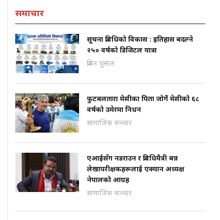
समाचार
सूचना प्रविधिको विकास : इतिहास बदल्ने
२५० वर्षको डिजिटल यात्रा
प्रबिन भुसाल
फुटबलतारा मेसीका पिता जोर्गे मेसीको ६८
वर्षको उमेरमा निधन
सामाजिक सञ्चार
एआईसँग नडराउन र प्रविधिमैत्री बन्न
लेखापरीक्षकहरूलाई एक्यान अध्यक्ष
नेपालको आग्रह
सामाजिक सञ्चार