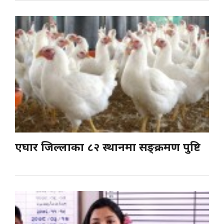
एघार जिल्लाका ८२ स्थानमा सङ्क्रमण पुष्टि