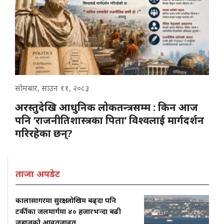
सोमबार, साउन ११, २०८३
अरस्तुदेखि आधुनिक लोकतन्त्रसम्म : किन आज
पनि ‘राजनीतिशास्त्रका पिता’ विश्वलाई मार्गदर्शन
गरिरहेका छन्?
ताजा अपडेट
कालासागरमा सुरक्षा जोखिम बढ्दा पनि
टर्कीका जलमार्गमा ४० हजारभन्दा बढी
जहाजको आवतजावत