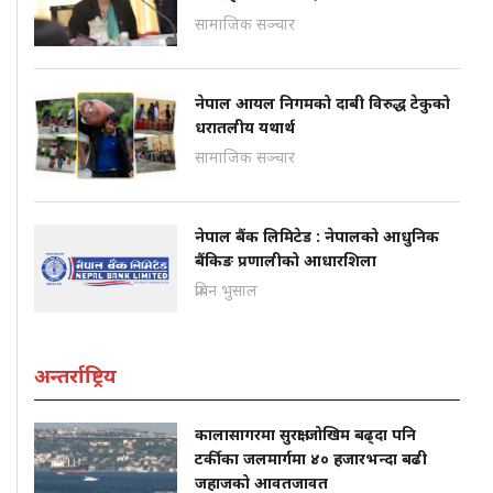
सामाजिक सञ्चार
नेपाल आयल निगमको दाबी विरुद्ध टेकुको
धरातलीय यथार्थ
सामाजिक सञ्चार
नेपाल बैंक लिमिटेड : नेपालको आधुनिक
बैंकिङ प्रणालीको आधारशिला
प्रबिन भुसाल
अन्तर्राष्ट्रिय
कालासागरमा सुरक्षा जोखिम बढ्दा पनि
टर्कीका जलमार्गमा ४० हजारभन्दा बढी
जहाजको आवतजावत