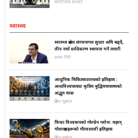
सामाजिक सञ्चार
स्वास्थ्य
स्वास्थ्य क्षेत्रमा संरचनागत सुधार अघि बढ्दै,
तीन नयाँ प्राधिकरण स्थापना गर्ने तयारी
रुस्मा गिरी
आधुनिक चिकित्साशास्त्रको इतिहास :
अन्धविश्वासबाट कृत्रिम बुद्धिमत्तासम्मको
अद्भुत यात्रा
प्रबिन भुसाल
फिफा विश्वकपको गोल्डेन ग्लोभ: महान्
गोलरक्षकहरूको गौरवशाली इतिहास
प्रबिन भुसाल