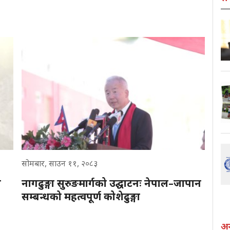
सोमबार, साउन ११, २०८३
ि
नागढुङ्गा सुरुङमार्गको उद्घाटनः नेपाल–जापान
सम्बन्धको महत्वपूर्ण कोशेढुङ्गा
अन्