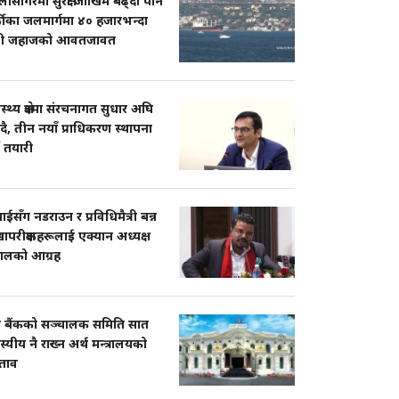
ासागरमा सुरक्षा जोखिम बढ्दा पनि
्कीका जलमार्गमा ४० हजारभन्दा
ी जहाजको आवतजावत
ास्थ्य क्षेत्रमा संरचनागत सुधार अघि
दै, तीन नयाँ प्राधिकरण स्थापना
ने तयारी
सँग नडराउन र प्रविधिमैत्री बन्न
ापरीक्षकहरूलाई एक्यान अध्यक्ष
पालको आग्रह
्ट्र बैंकको सञ्चालक समिति सात
्यीय नै राख्न अर्थ मन्त्रालयको
श्ताव