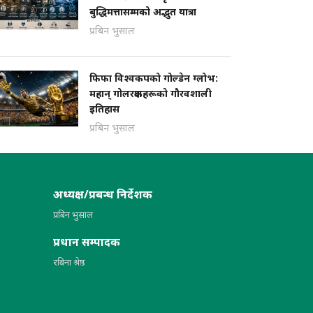
बुद्धिमत्तासम्मको अद्भुत यात्रा
प्रबिन भुसाल
फिफा विश्वकपको गोल्डेन ग्लोभ:
महान् गोलरक्षकहरूको गौरवशाली
इतिहास
प्रबिन भुसाल
अध्यक्ष/प्रबन्ध निर्देशक
प्रबिन भुसाल
प्रधान सम्पादक
रबिना श्रेष्ठ