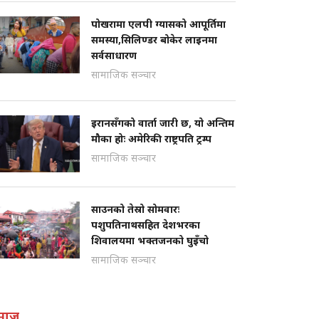
पोखरामा एलपी ग्यासको आपूर्तिमा
समस्या,सिलिण्डर बोकेर लाइनमा
सर्वसाधारण
सामाजिक सञ्चार
इरानसँगको वार्ता जारी छ, यो अन्तिम
मौका होः अमेरिकी राष्ट्रपति ट्रम्प
सामाजिक सञ्चार
साउनको तेस्रो सोमवारः
पशुपतिनाथसहित देशभरका
शिवालयमा भक्तजनको घुइँचो
सामाजिक सञ्चार
माज