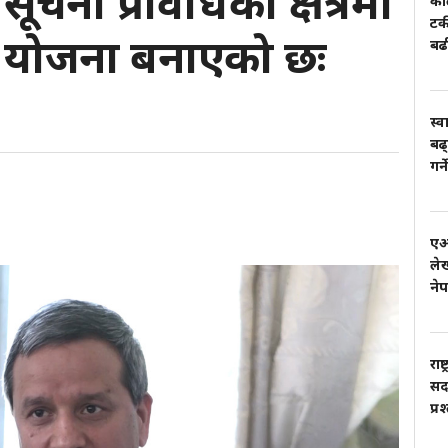
सूचना प्रविधिको क्षेत्रमा
काल
टर
ने योजना बनाएको छः
बढ
स्व
बढ्
गर्
एआई
लेख
ने
राष
सदस
प्र