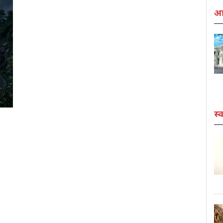
आर
स्व