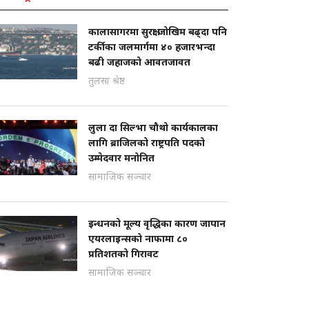
कालासागरमा सुरक्षा जोखिम बढ्दा पनि
टर्कीका जलमार्गमा ४० हजारभन्दा
बढी जहाजको आवतजावत
तुलसा श्रेष्ठ
लुला दा सिल्भा चौथो कार्यकालका
लागि ब्राजिलको राष्ट्रपति पदको
उम्मेदवार मनोनित
सामाजिक सञ्चार
इन्धनको मूल्य वृद्धिका कारण जापान
एयरलाइन्सको नाफामा ८०
प्रतिशतको गिरावट
सामाजिक सञ्चार