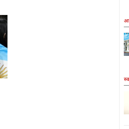
आर
स्व