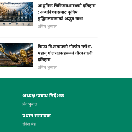
आधुनिक चिकित्साशास्त्रको इतिहास
: अन्धविश्वासबाट कृत्रिम
बुद्धिमत्तासम्मको अद्भुत यात्रा
प्रबिन भुसाल
फिफा विश्वकपको गोल्डेन ग्लोभ:
महान् गोलरक्षकहरूको गौरवशाली
इतिहास
प्रबिन भुसाल
अध्यक्ष/प्रबन्ध निर्देशक
प्रबिन भुसाल
प्रधान सम्पादक
रबिना श्रेष्ठ