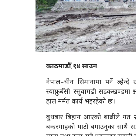
काठमाडौँ
,
१४ साउन
नेपाल–चीन सिमानामा पर्ने ल्हेन
स्याफ्रुबेँसी–रसुवागढी सडकखण्डमा 
हाल मर्मत कार्य भइरहेको छ।
बुधबार बिहान आएको बाढीले गत २४
बन्दरगाहको माटो बगाउनुका साथै सडक
साना तथा ठूला सबै प्रकारका सवारी स