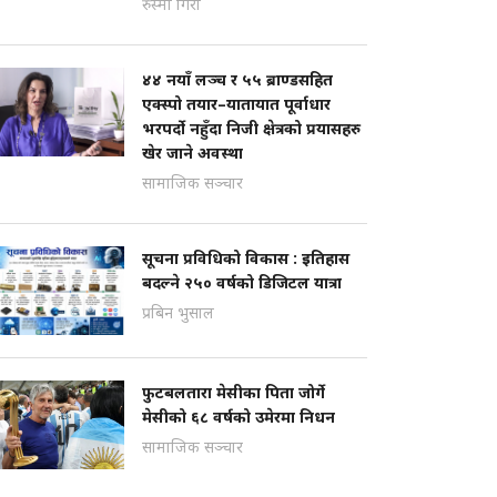
रुस्मा गिरी
४४ नयाँ लञ्च र ५५ ब्राण्डसहित
एक्स्पो तयार–यातायात पूर्वाधार
भरपर्दो नहुँदा निजी क्षेत्रको प्रयासहरु
खेर जाने अवस्था
सामाजिक सञ्चार
सूचना प्रविधिको विकास : इतिहास
बदल्ने २५० वर्षको डिजिटल यात्रा
प्रबिन भुसाल
फुटबलतारा मेसीका पिता जोर्गे
मेसीको ६८ वर्षको उमेरमा निधन
सामाजिक सञ्चार