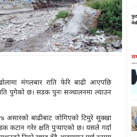
फुट
मे
स
्दे खोलामा मंगलबार राति फेरि बाढी आएपछि
क्षति पुगेको छ। सडक पुनः सञ्चालनमा ल्याउन
 असारको बाढीबाट जोगिएको टिमुरे सुक्खा
 कटान गरेर क्षति पुर्‍याएको छ। यसले गर्दा
ाधनको टिमुरे खण्ड हुँदै आवागमन पूर्ण रूपमा