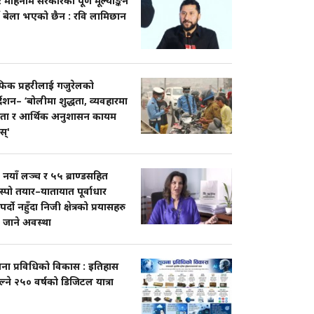
 महिनामै सरकारको पूर्ण मूल्याङ्कन
ने बेला भएको छैन : रवि लामिछान
ाफिक प्रहरीलाई गजुरेलको
्देशन– ‘बोलीमा शुद्धता, व्यवहारमा
्रता र आर्थिक अनुशासन कायम
ुस्'
नयाँ लञ्च र ५५ ब्राण्डसहित
स्पो तयार–यातायात पूर्वाधार
र्दो नहुँदा निजी क्षेत्रको प्रयासहरु
र जाने अवस्था
चना प्रविधिको विकास : इतिहास
्ने २५० वर्षको डिजिटल यात्रा