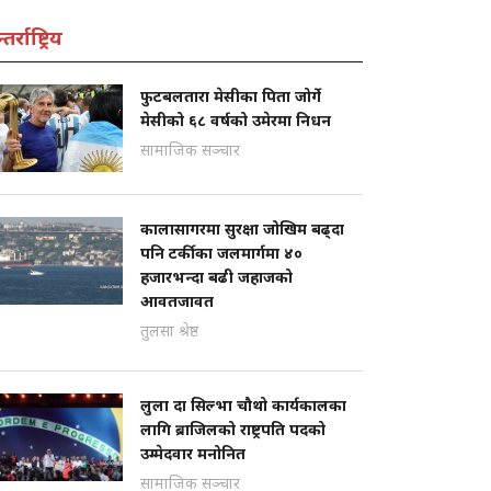
तर्राष्ट्रिय
फुटबलतारा मेसीका पिता जोर्गे
मेसीको ६८ वर्षको उमेरमा निधन
सामाजिक सञ्चार
कालासागरमा सुरक्षा जोखिम बढ्दा
पनि टर्कीका जलमार्गमा ४०
हजारभन्दा बढी जहाजको
आवतजावत
तुलसा श्रेष्ठ
लुला दा सिल्भा चौथो कार्यकालका
लागि ब्राजिलको राष्ट्रपति पदको
उम्मेदवार मनोनित
सामाजिक सञ्चार