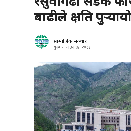
रसुवागढी सडक फेरि अ
बाढीले क्षति पुर्‍याय
सामाजिक सञ्चार
बुधबार, साउन १४, २०८२