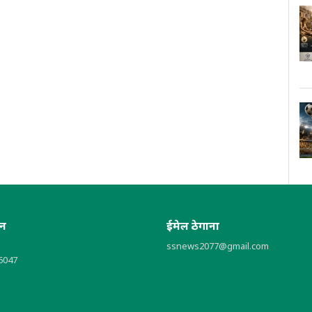
ोन
ईमेल ठेगाना
ssnews2077@gmail.com
6047