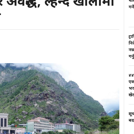
वरुद्ध, ल्हेन्दे खोलामा
चार
गर्
ो
ट्र
निर
नम
गर्न
४४ 
एक्
भरप
खे
सू
बदल