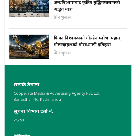
अन्धविश्वासबाट कृत्रिम बुद्धिमत्तासम्मको
अद्भुत यात्रा
प्रबिन भुसाल
फिफा विश्वकपको गोल्डेन ग्लोभ: महान्
गोलरक्षकहरूको गौरवशाली इतिहास
प्रबिन भुसाल
सम्पर्क ठेगाना
Cooperate Media & Advertising Agency Pvt. Ltd.
Banasthali-16, Kathmandu
सूचना विभाग दर्ता नं.
२९८४३