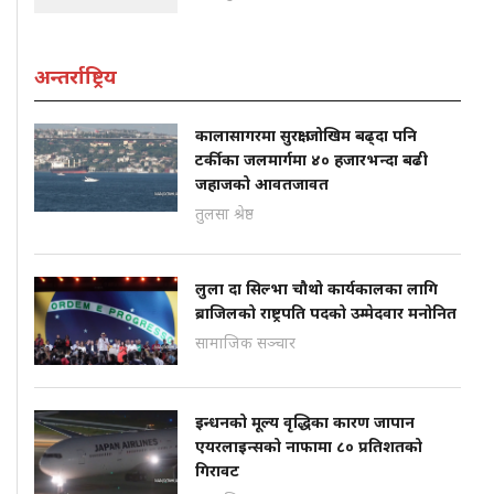
अन्तर्राष्ट्रिय
कालासागरमा सुरक्षा जोखिम बढ्दा पनि
टर्कीका जलमार्गमा ४० हजारभन्दा बढी
जहाजको आवतजावत
तुलसा श्रेष्ठ
लुला दा सिल्भा चौथो कार्यकालका लागि
ब्राजिलको राष्ट्रपति पदको उम्मेदवार मनोनित
सामाजिक सञ्चार
इन्धनको मूल्य वृद्धिका कारण जापान
एयरलाइन्सको नाफामा ८० प्रतिशतको
गिरावट