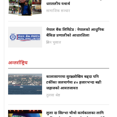
धरातलीय यथार्थ
सामाजिक सञ्चार
नेपाल बैंक लिमिटेड : नेपालको आधुनिक
बैंकिङ प्रणालीको आधारशिला
प्रबिन भुसाल
अन्तर्राष्ट्रिय
कालासागरमा सुरक्षा जोखिम बढ्दा पनि
टर्कीका जलमार्गमा ४० हजारभन्दा बढी
जहाजको आवतजावत
तुलसा श्रेष्ठ
लुला दा सिल्भा चौथो कार्यकालका लागि