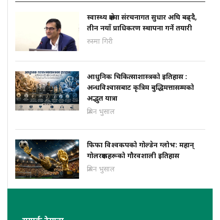
स्वास्थ्य क्षेत्रमा संरचनागत सुधार अघि बढ्दै,
तीन नयाँ प्राधिकरण स्थापना गर्ने तयारी
रुस्मा गिरी
आधुनिक चिकित्साशास्त्रको इतिहास :
अन्धविश्वासबाट कृत्रिम बुद्धिमत्तासम्मको
अद्भुत यात्रा
प्रबिन भुसाल
फिफा विश्वकपको गोल्डेन ग्लोभ: महान्
गोलरक्षकहरूको गौरवशाली इतिहास
प्रबिन भुसाल
सम्पर्क ठेगाना