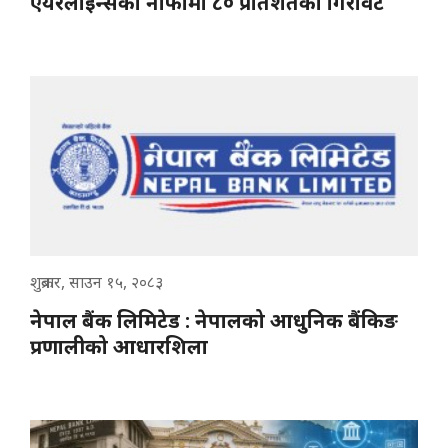
एयरलाइन्सको नाफामा ८० प्रतिशतको गिरावट
शुक्रबार, साउन १५, २०८३
नेपाल बैंक लिमिटेड : नेपालको आधुनिक बैंकिङ
प्रणालीको आधारशिला