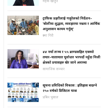
महेक खातुन
ट्राफिक प्रहरीलाई गजुरेलको निर्देशन–
‘बोलीमा शुद्धता, व्यवहारमा नम्रता र आर्थिक
अनुशासन कायम गर्नुस्'
रुस्मा गिरी
४४ नयाँ लञ्च र ५५ ब्राण्डसहित एक्स्पो
तयार–यातायात पूर्वाधार भरपर्दो नहुँदा निजी
क्षेत्रको प्रयासहरु खेर जाने अवस्था
सामाजिक सञ्चार
सूचना प्रविधिको विकास : इतिहास बदल्ने
२५० वर्षको डिजिटल यात्रा
प्रबिन भुसाल