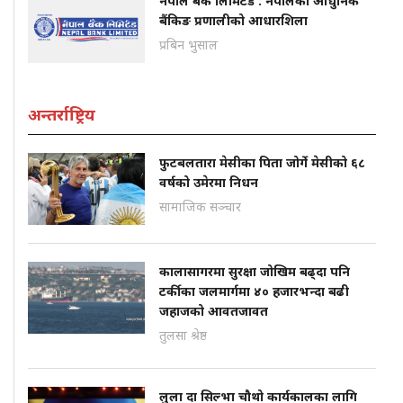
नेपाल बैंक लिमिटेड : नेपालको आधुनिक
बैंकिङ प्रणालीको आधारशिला
प्रबिन भुसाल
अन्तर्राष्ट्रिय
फुटबलतारा मेसीका पिता जोर्गे मेसीको ६८
वर्षको उमेरमा निधन
सामाजिक सञ्चार
कालासागरमा सुरक्षा जोखिम बढ्दा पनि
टर्कीका जलमार्गमा ४० हजारभन्दा बढी
जहाजको आवतजावत
तुलसा श्रेष्ठ
लुला दा सिल्भा चौथो कार्यकालका लागि