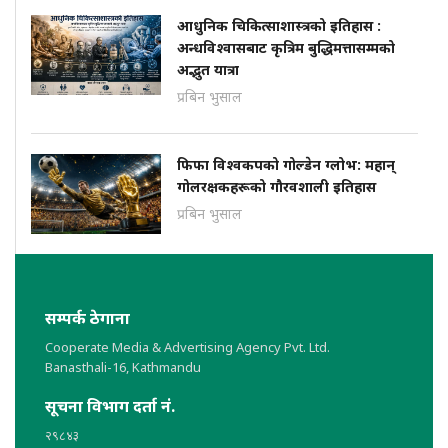
आधुनिक चिकित्साशास्त्रको इतिहास :
अन्धविश्वासबाट कृत्रिम बुद्धिमत्तासम्मको
अद्भुत यात्रा
प्रबिन भुसाल
फिफा विश्वकपको गोल्डेन ग्लोभ: महान्
गोलरक्षकहरूको गौरवशाली इतिहास
प्रबिन भुसाल
सम्पर्क ठेगाना
Cooperate Media & Advertising Agency Pvt. Ltd.
Banasthali-16, Kathmandu
सूचना विभाग दर्ता नं.
२९८४३