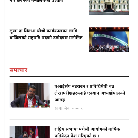
नै राख्न अर्थ मन्त्रालयको प्रश्ताव
लुला दा सिल्भा चौथो कार्यकालका लागि
ब्राजिलको राष्ट्रपति पदको उम्मेदवार मनोनित
समाचार
एआईसँग नडराउन र प्रविधिमैत्री बन्न
लेखापरीक्षकहरूलाई एक्यान अध्यक्ष नेपालको
आग्रह
सामाजिक सञ्चार
राष्ट्रिय सभामा मधेसी आयोगको वार्षिक
प्रतिवेदन पेश गरिएको छ ।