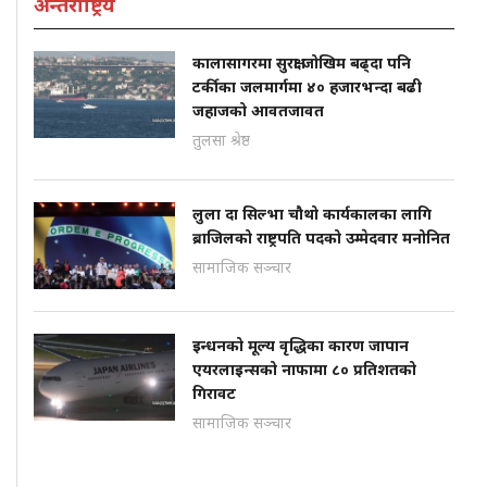
अन्तर्राष्ट्रिय
कालासागरमा सुरक्षा जोखिम बढ्दा पनि
टर्कीका जलमार्गमा ४० हजारभन्दा बढी
जहाजको आवतजावत
तुलसा श्रेष्ठ
लुला दा सिल्भा चौथो कार्यकालका लागि
ब्राजिलको राष्ट्रपति पदको उम्मेदवार मनोनित
सामाजिक सञ्चार
इन्धनको मूल्य वृद्धिका कारण जापान
एयरलाइन्सको नाफामा ८० प्रतिशतको
गिरावट
सामाजिक सञ्चार