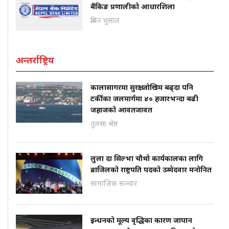
बैंकिङ प्रणालीको आधारशिला
प्रबिन भुसाल
अन्तर्राष्ट्रिय
कालासागरमा सुरक्षा जोखिम बढ्दा पनि
टर्कीका जलमार्गमा ४० हजारभन्दा बढी
जहाजको आवतजावत
तुलसा श्रेष्ठ
लुला दा सिल्भा चौथो कार्यकालका लागि
ब्राजिलको राष्ट्रपति पदको उम्मेदवार मनोनित
सामाजिक सञ्चार
इन्धनको मूल्य वृद्धिका कारण जापान