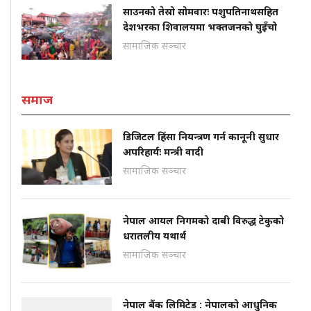
साउनको तेस्रो सोमवारः पशुपतिनाथसहित
देशभरका शिवालयमा भक्तजनको घुइँचो
सामाजिक सञ्चार
समाज
डिजिटल हिंसा नियन्त्रण गर्न कानूनी सुधार
अपरिहार्यः मन्त्री वादी
सामाजिक सञ्चार
नेपाल आयल निगमको दाबी विरुद्ध टेकुको
धरातलीय यथार्थ
सामाजिक सञ्चार
नेपाल बैंक लिमिटेड : नेपालको आधुनिक