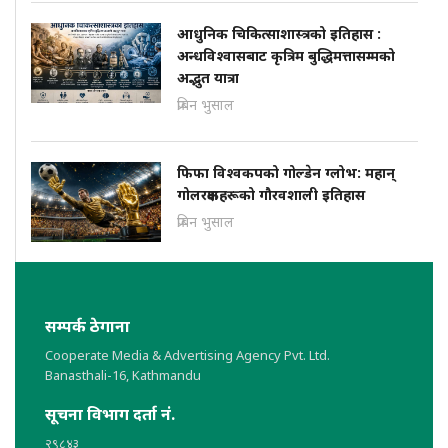
आधुनिक चिकित्साशास्त्रको इतिहास :
अन्धविश्वासबाट कृत्रिम बुद्धिमत्तासम्मको
अद्भुत यात्रा
प्रबिन भुसाल
फिफा विश्वकपको गोल्डेन ग्लोभ: महान्
गोलरक्षकहरूको गौरवशाली इतिहास
प्रबिन भुसाल
सम्पर्क ठेगाना
Cooperate Media & Advertising Agency Pvt. Ltd.
Banasthali-16, Kathmandu
सूचना विभाग दर्ता नं.
२९८४३