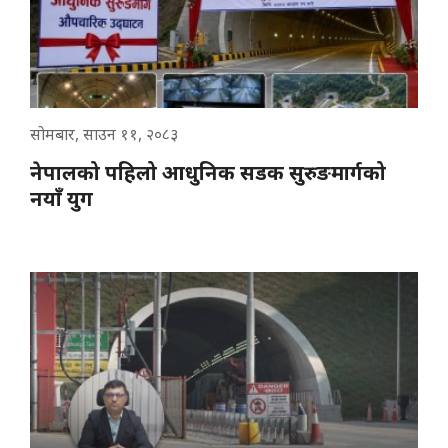
सोमबार, साउन ११, २०८३
नेपालको पहिलो आधुनिक सडक सुरुङमार्गको
नयाँ युग