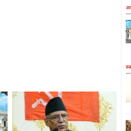
आर
स्व