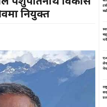
ुसाल पशुपतिनाथ विकास
काल
टर
वमा नियुक्त
बढ
स्व
बढ्
गर्
एआई
लेख
ने
राष
सदस
प्र