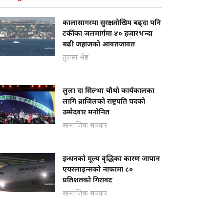
कालासागरमा सुरक्षा जोखिम बढ्दा पनि
टर्कीका जलमार्गमा ४० हजारभन्दा
बढी जहाजको आवतजावत
तुलसा श्रेष्ठ
लुला दा सिल्भा चौथो कार्यकालका
लागि ब्राजिलको राष्ट्रपति पदको
उम्मेदवार मनोनित
सामाजिक सञ्चार
इन्धनको मूल्य वृद्धिका कारण जापान
एयरलाइन्सको नाफामा ८०
प्रतिशतको गिरावट
सामाजिक सञ्चार