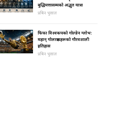
बुद्धिमत्तासम्मको अद्भुत यात्रा
प्रबिन भुसाल
फिफा विश्वकपको गोल्डेन ग्लोभ:
महान् गोलरक्षकहरूको गौरवशाली
इतिहास
प्रबिन भुसाल