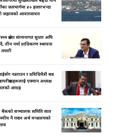
ासागरमा सुरक्षा जोखिम बढ्दा पनि
्कीका जलमार्गमा ४० हजारभन्दा
ी जहाजको आवतजावत
ास्थ्य क्षेत्रमा संरचनागत सुधार अघि
दै, तीन नयाँ प्राधिकरण स्थापना
ने तयारी
सँग नडराउन र प्रविधिमैत्री बन्न
ापरीक्षकहरूलाई एक्यान अध्यक्ष
पालको आग्रह
्ट्र बैंकको सञ्चालक समिति सात
्यीय नै राख्न अर्थ मन्त्रालयको
श्ताव