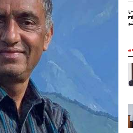
लु
लाग
उम्
स