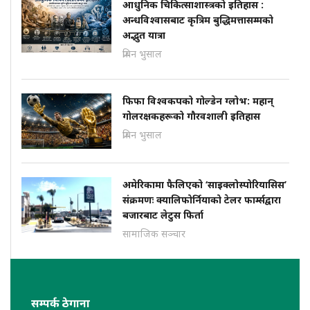
आधुनिक चिकित्साशास्त्रको इतिहास :
अन्धविश्वासबाट कृत्रिम बुद्धिमत्तासम्मको
अद्भुत यात्रा
प्रबिन भुसाल
फिफा विश्वकपको गोल्डेन ग्लोभ: महान्
गोलरक्षकहरूको गौरवशाली इतिहास
प्रबिन भुसाल
अमेरिकामा फैलिएको ‘साइक्लोस्पोरियासिस’
संक्रमणः क्यालिफोर्नियाको टेलर फार्म्सद्वारा
बजारबाट लेटुस फिर्ता
सामाजिक सञ्चार
सम्पर्क ठेगाना