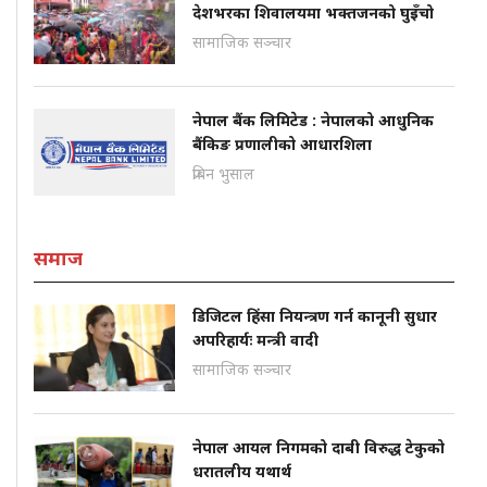
देशभरका शिवालयमा भक्तजनको घुइँचो
सामाजिक सञ्चार
नेपाल बैंक लिमिटेड : नेपालको आधुनिक
बैंकिङ प्रणालीको आधारशिला
प्रबिन भुसाल
समाज
डिजिटल हिंसा नियन्त्रण गर्न कानूनी सुधार
अपरिहार्यः मन्त्री वादी
सामाजिक सञ्चार
नेपाल आयल निगमको दाबी विरुद्ध टेकुको
धरातलीय यथार्थ