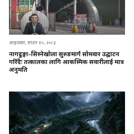
आइतबार, साउन १०, २०८३
नागढुङ्गा–सिस्नेखोला सुरुङमार्ग सोमवार उद्घाटन
गरिँदैः तत्कालका लागि आकस्मिक सवारीलाई मात्र
अनुमति