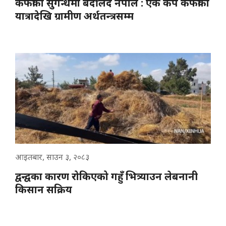
कफीको सुगन्धमा बदलिँदै नेपाल : एक कप कफीको
यात्रादेखि ग्रामीण अर्थतन्त्रसम्म
आइतबार, साउन ३, २०८३
द्वन्द्वका कारण रोकिएको गहुँ भित्र्याउन लेबनानी
किसान सक्रिय