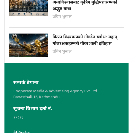
अन्धविश्वासबाट कृत्रिम बुद्धिमत्तासम्मको
अद्भुत यात्रा
प्रबिन भुसाल
फिफा विश्वकपको गोल्डेन ग्लोभ: महान्
गोलरक्षकहरूको गौरवशाली इतिहास
प्रबिन भुसाल
सम्पर्क ठेगाना
Cooperate Media & Advertising Agency Pvt. Ltd.
Banasthali-16, Kathmandu
सूचना विभाग दर्ता नं.
२९८४३
टेलिफोन