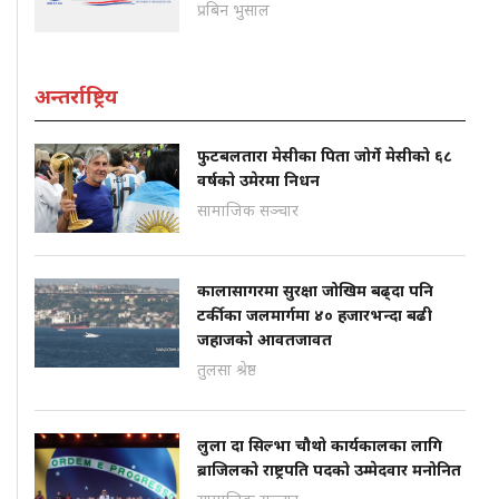
प्रबिन भुसाल
अन्तर्राष्ट्रिय
फुटबलतारा मेसीका पिता जोर्गे मेसीको ६८
वर्षको उमेरमा निधन
सामाजिक सञ्चार
कालासागरमा सुरक्षा जोखिम बढ्दा पनि
टर्कीका जलमार्गमा ४० हजारभन्दा बढी
जहाजको आवतजावत
तुलसा श्रेष्ठ
लुला दा सिल्भा चौथो कार्यकालका लागि
ब्राजिलको राष्ट्रपति पदको उम्मेदवार मनोनित