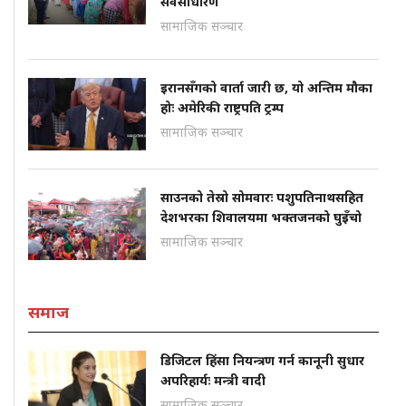
सर्वसाधारण
सामाजिक सञ्चार
इरानसँगको वार्ता जारी छ, यो अन्तिम मौका
होः अमेरिकी राष्ट्रपति ट्रम्प
सामाजिक सञ्चार
साउनको तेस्रो सोमवारः पशुपतिनाथसहित
देशभरका शिवालयमा भक्तजनको घुइँचो
सामाजिक सञ्चार
समाज
डिजिटल हिंसा नियन्त्रण गर्न कानूनी सुधार
अपरिहार्यः मन्त्री वादी
सामाजिक सञ्चार