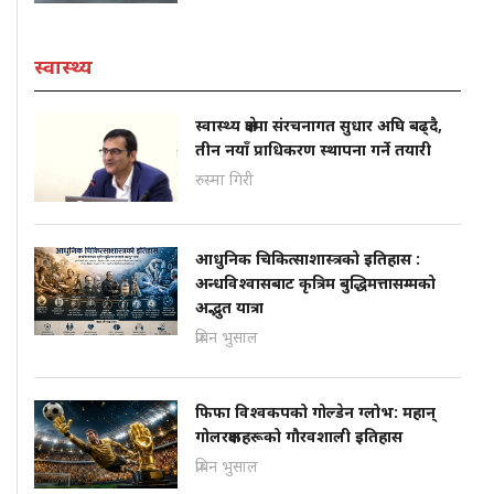
स्वास्थ्य
स्वास्थ्य क्षेत्रमा संरचनागत सुधार अघि बढ्दै,
तीन नयाँ प्राधिकरण स्थापना गर्ने तयारी
रुस्मा गिरी
आधुनिक चिकित्साशास्त्रको इतिहास :
अन्धविश्वासबाट कृत्रिम बुद्धिमत्तासम्मको
अद्भुत यात्रा
प्रबिन भुसाल
फिफा विश्वकपको गोल्डेन ग्लोभ: महान्
गोलरक्षकहरूको गौरवशाली इतिहास
प्रबिन भुसाल