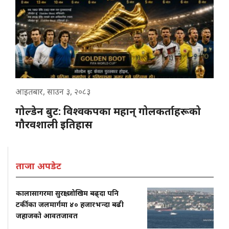
आइतबार, साउन ३, २०८३
गोल्डेन बुट: विश्वकपका महान् गोलकर्ताहरूको
गौरवशाली इतिहास
ताजा अपडेट
कालासागरमा सुरक्षा जोखिम बढ्दा पनि
टर्कीका जलमार्गमा ४० हजारभन्दा बढी
जहाजको आवतजावत