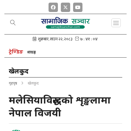
ट्रेण्डिङ
ष नेपालको आग्रह
खेलकुद
गृहपृष्ठ
खेलकुद
मलेसियाविरुद्धको शृङ्खलामा
नेपाल विजयी