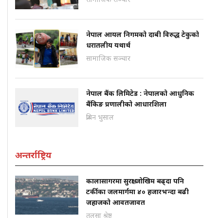
नेपाल आयल निगमको दाबी विरुद्ध टेकुको
धरातलीय यथार्थ
सामाजिक सञ्चार
नेपाल बैंक लिमिटेड : नेपालको आधुनिक
बैंकिङ प्रणालीको आधारशिला
प्रबिन भुसाल
अन्तर्राष्ट्रिय
कालासागरमा सुरक्षा जोखिम बढ्दा पनि
टर्कीका जलमार्गमा ४० हजारभन्दा बढी
जहाजको आवतजावत
तुलसा श्रेष्ठ