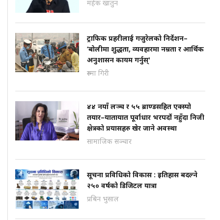
महेक खातुन
ट्राफिक प्रहरीलाई गजुरेलको निर्देशन–
‘बोलीमा शुद्धता, व्यवहारमा नम्रता र आर्थिक
अनुशासन कायम गर्नुस्'
रुस्मा गिरी
४४ नयाँ लञ्च र ५५ ब्राण्डसहित एक्स्पो
तयार–यातायात पूर्वाधार भरपर्दो नहुँदा निजी
क्षेत्रको प्रयासहरु खेर जाने अवस्था
सामाजिक सञ्चार
सूचना प्रविधिको विकास : इतिहास बदल्ने
२५० वर्षको डिजिटल यात्रा
प्रबिन भुसाल