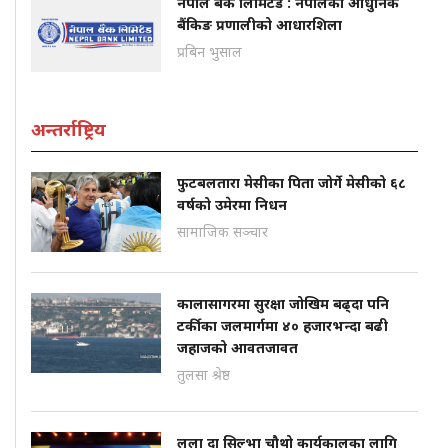
नेपाल बैंक लिमिटेड : नेपालको आधुनिक
बैंकिङ प्रणालीको आधारशिला
प्रबिन भुसाल
अन्तर्राष्ट्रिय
फुटबलतारा मेसीका पिता जोर्गे मेसीको ६८
वर्षको उमेरमा निधन
सामाजिक सञ्चार
कालासागरमा सुरक्षा जोखिम बढ्दा पनि
टर्कीका जलमार्गमा ४० हजारभन्दा बढी
जहाजको आवतजावत
तुलसा श्रेष्ठ
लुला दा सिल्भा चौथो कार्यकालका लागि