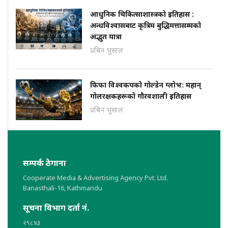
आधुनिक चिकित्साशास्त्रको इतिहास :
अन्धविश्वासबाट कृत्रिम बुद्धिमत्तासम्मको
अद्भुत यात्रा
प्रबिन भुसाल
फिफा विश्वकपको गोल्डेन ग्लोभ: महान्
गोलरक्षकहरूको गौरवशाली इतिहास
प्रबिन भुसाल
सम्पर्क ठेगाना
Cooperate Media & Advertising Agency Pvt. Ltd.
Banasthali-16, Kathmandu
सूचना विभाग दर्ता नं.
२९८४३