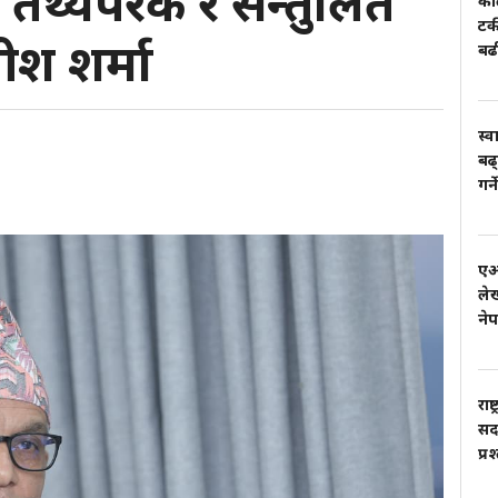
तथ्यपरक र सन्तुलित
काल
टर
ाधीश शर्मा
बढ
स्व
बढ्
गर्
एआई
लेख
ने
राष
सदस
प्र