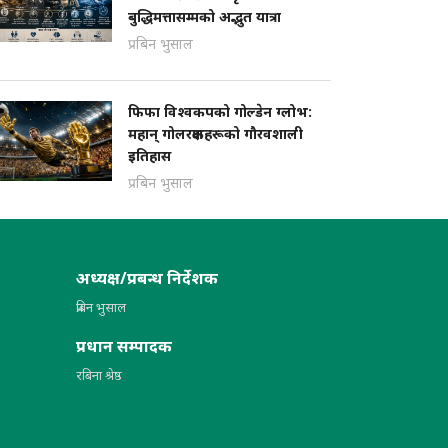
बुद्धिमत्तासम्मको अद्भुत यात्रा
प्रबिन भुसाल
फिफा विश्वकपको गोल्डेन ग्लोभ:
महान् गोलरक्षकहरूको गौरवशाली
इतिहास
प्रबिन भुसाल
अध्यक्ष/प्रबन्ध निर्देशक
प्रबिन भुसाल
प्रधान सम्पादक
रबिना श्रेष्ठ