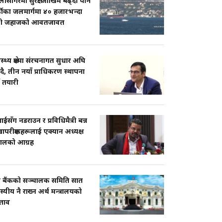
ासागरमा सुरक्षा जोखिम बढ्दा पनि
्कीका जलमार्गमा ४० हजारभन्दा
ी जहाजको आवतजावत
ास्थ्य क्षेत्रमा संरचनागत सुधार अघि
दै, तीन नयाँ प्राधिकरण स्थापना
ने तयारी
सँग नडराउन र प्रविधिमैत्री बन्न
ापरीक्षकहरूलाई एक्यान अध्यक्ष
पालको आग्रह
्ट्र बैंकको सञ्चालक समिति सात
्यीय नै राख्न अर्थ मन्त्रालयको
श्ताव