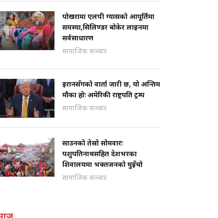
पोखरामा एलपी ग्यासको आपूर्तिमा
समस्या,सिलिण्डर बोकेर लाइनमा
सर्वसाधारण
सामाजिक सञ्चार
इरानसँगको वार्ता जारी छ, यो अन्तिम
मौका होः अमेरिकी राष्ट्रपति ट्रम्प
सामाजिक सञ्चार
साउनको तेस्रो सोमवारः
पशुपतिनाथसहित देशभरका
शिवालयमा भक्तजनको घुइँचो
सामाजिक सञ्चार
माज