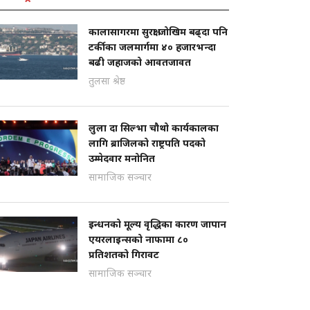
कालासागरमा सुरक्षा जोखिम बढ्दा पनि
टर्कीका जलमार्गमा ४० हजारभन्दा
बढी जहाजको आवतजावत
तुलसा श्रेष्ठ
लुला दा सिल्भा चौथो कार्यकालका
लागि ब्राजिलको राष्ट्रपति पदको
उम्मेदवार मनोनित
सामाजिक सञ्चार
इन्धनको मूल्य वृद्धिका कारण जापान
एयरलाइन्सको नाफामा ८०
प्रतिशतको गिरावट
सामाजिक सञ्चार