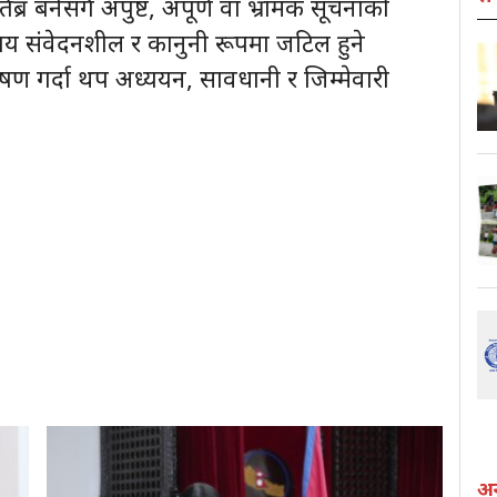
्र बनेसँगै अपुष्ट, अपूर्ण वा भ्रामक सूचनाको
षय संवेदनशील र कानुनी रूपमा जटिल हुने
ेषण गर्दा थप अध्ययन, सावधानी र जिम्मेवारी
अन्