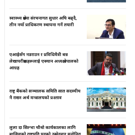
स्वास्थ्य क्षेत्रमा संरचनागत सुधार अघि बढ्दै,
तीन नयाँ प्राधिकरण स्थापना गर्ने तयारी
एआईसँग नडराउन र प्रविधिमैत्री बन्न
लेखापरीक्षकहरूलाई एक्यान अध्यक्ष नेपालको
आग्रह
राष्ट्र बैंकको सञ्चालक समिति सात सदस्यीय
नै राख्न अर्थ मन्त्रालयको प्रश्ताव
लुला दा सिल्भा चौथो कार्यकालका लागि
ब्राजिलको राष्ट्रपति पदको उम्मेदवार मनोनित