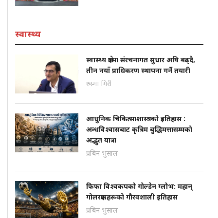
स्वास्थ्य
स्वास्थ्य क्षेत्रमा संरचनागत सुधार अघि बढ्दै,
तीन नयाँ प्राधिकरण स्थापना गर्ने तयारी
रुस्मा गिरी
आधुनिक चिकित्साशास्त्रको इतिहास :
अन्धविश्वासबाट कृत्रिम बुद्धिमत्तासम्मको
अद्भुत यात्रा
प्रबिन भुसाल
फिफा विश्वकपको गोल्डेन ग्लोभ: महान्
गोलरक्षकहरूको गौरवशाली इतिहास
प्रबिन भुसाल