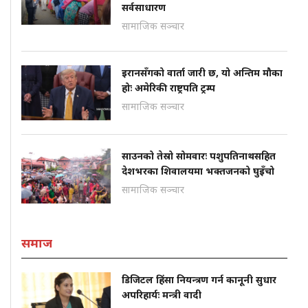
सर्वसाधारण
सामाजिक सञ्चार
इरानसँगको वार्ता जारी छ, यो अन्तिम मौका
होः अमेरिकी राष्ट्रपति ट्रम्प
सामाजिक सञ्चार
साउनको तेस्रो सोमवारः पशुपतिनाथसहित
देशभरका शिवालयमा भक्तजनको घुइँचो
सामाजिक सञ्चार
समाज
डिजिटल हिंसा नियन्त्रण गर्न कानूनी सुधार
अपरिहार्यः मन्त्री वादी