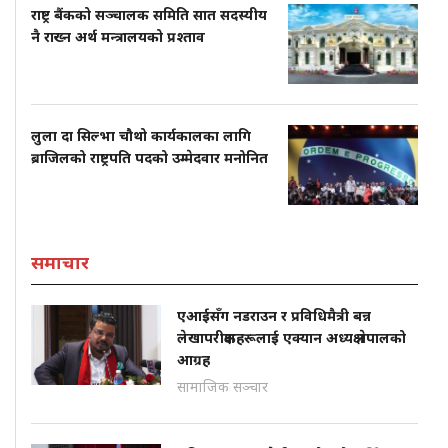
राष्ट्र बैंकको सञ्चालक समिति सात सदस्यीय
नै राख्न अर्थ मन्त्रालयको प्रश्ताव
लुला दा सिल्भा चौथो कार्यकालका लागि
ब्राजिलको राष्ट्रपति पदको उम्मेदवार मनोनित
समाचार
एआईसँग नडराउन र प्रविधिमैत्री बन्न
लेखापरीक्षकहरूलाई एक्यान अध्यक्ष नेपालको
आग्रह
सामाजिक सञ्चार