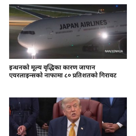
इन्धनको मूल्य वृद्धिका कारण जापान
एयरलाइन्सको नाफामा ८० प्रतिशतको गिरावट