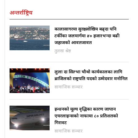
अन्तर्राष्ट्रिय
कालासागरमा सुरक्षा जोखिम बढ्दा पनि
टर्कीका जलमार्गमा ४० हजारभन्दा बढी
जहाजको आवतजावत
तुलसा श्रेष्ठ
लुला दा सिल्भा चौथो कार्यकालका लागि
ब्राजिलको राष्ट्रपति पदको उम्मेदवार मनोनित
सामाजिक सञ्चार
इन्धनको मूल्य वृद्धिका कारण जापान
एयरलाइन्सको नाफामा ८० प्रतिशतको
गिरावट
सामाजिक सञ्चार