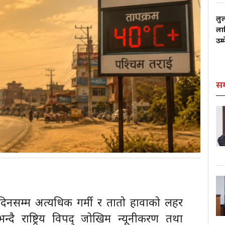
लु
लाग
उम्
स
दिनसम्म अत्यधिक गर्मी र तातो हावाको लहर
न्दै राष्ट्रिय विपद् जोखिम न्यूनीकरण तथा