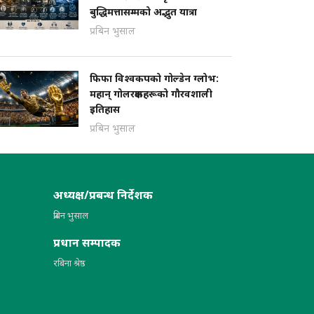
बुद्धिमत्तासम्मको अद्भुत यात्रा
प्रबिन भुसाल
फिफा विश्वकपको गोल्डेन ग्लोभ:
महान् गोलरक्षकहरूको गौरवशाली
इतिहास
प्रबिन भुसाल
अध्यक्ष/प्रबन्ध निर्देशक
प्रबिन भुसाल
प्रधान सम्पादक
रबिना श्रेष्ठ