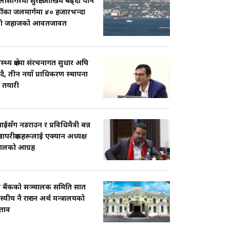
ासागरमा सुरक्षा जोखिम बढ्दा पनि
्कीका जलमार्गमा ४० हजारभन्दा
ी जहाजको आवतजावत
ास्थ्य क्षेत्रमा संरचनागत सुधार अघि
दै, तीन नयाँ प्राधिकरण स्थापना
ने तयारी
सँग नडराउन र प्रविधिमैत्री बन्न
ापरीक्षकहरूलाई एक्यान अध्यक्ष
पालको आग्रह
्ट्र बैंकको सञ्चालक समिति सात
्यीय नै राख्न अर्थ मन्त्रालयको
श्ताव