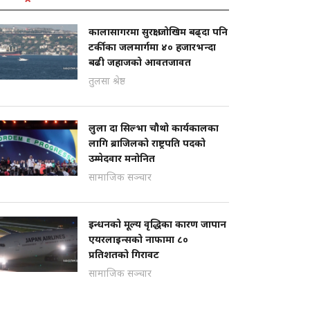
कालासागरमा सुरक्षा जोखिम बढ्दा पनि
टर्कीका जलमार्गमा ४० हजारभन्दा
बढी जहाजको आवतजावत
तुलसा श्रेष्ठ
लुला दा सिल्भा चौथो कार्यकालका
लागि ब्राजिलको राष्ट्रपति पदको
उम्मेदवार मनोनित
सामाजिक सञ्चार
इन्धनको मूल्य वृद्धिका कारण जापान
एयरलाइन्सको नाफामा ८०
प्रतिशतको गिरावट
सामाजिक सञ्चार