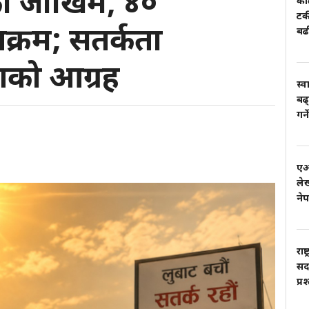
को जोखिम, ४०
काल
टर
पक्रम; सतर्कता
बढ
णको आग्रह
स्व
बढ्
गर्
एआई
लेख
ने
राष
सदस
प्र