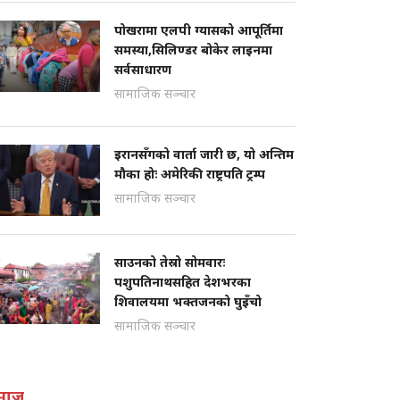
पोखरामा एलपी ग्यासको आपूर्तिमा
समस्या,सिलिण्डर बोकेर लाइनमा
सर्वसाधारण
सामाजिक सञ्चार
इरानसँगको वार्ता जारी छ, यो अन्तिम
मौका होः अमेरिकी राष्ट्रपति ट्रम्प
सामाजिक सञ्चार
साउनको तेस्रो सोमवारः
पशुपतिनाथसहित देशभरका
शिवालयमा भक्तजनको घुइँचो
सामाजिक सञ्चार
माज