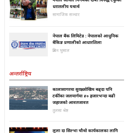
धरातलीय यथार्थ
सामाजिक सञ्चार
नेपाल बैंक लिमिटेड : नेपालको आधुनिक
बैंकिङ प्रणालीको आधारशिला
प्रबिन भुसाल
अन्तर्राष्ट्रिय
कालासागरमा सुरक्षा जोखिम बढ्दा पनि
टर्कीका जलमार्गमा ४० हजारभन्दा बढी
जहाजको आवतजावत
तुलसा श्रेष्ठ
लुला दा सिल्भा चौथो कार्यकालका लागि