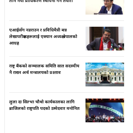
तीन नयाँ प्राधिकरण स्थापना गर्ने तयारी
एआईसँग नडराउन र प्रविधिमैत्री बन्न
लेखापरीक्षकहरूलाई एक्यान अध्यक्ष नेपालको
आग्रह
राष्ट्र बैंकको सञ्चालक समिति सात सदस्यीय
नै राख्न अर्थ मन्त्रालयको प्रश्ताव
लुला दा सिल्भा चौथो कार्यकालका लागि
ब्राजिलको राष्ट्रपति पदको उम्मेदवार मनोनित