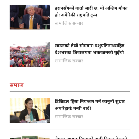
इरानसँगको वार्ता जारी छ, यो अन्तिम मौका
होः अमेरिकी राष्ट्रपति ट्रम्प
सामाजिक सञ्चार
साउनको तेस्रो सोमवारः पशुपतिनाथसहित
देशभरका शिवालयमा भक्तजनको घुइँचो
सामाजिक सञ्चार
समाज
डिजिटल हिंसा नियन्त्रण गर्न कानूनी सुधार
अपरिहार्यः मन्त्री वादी
सामाजिक सञ्चार
नेपाल आयल निगमको दाबी विरुद्ध टेकुको