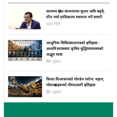
स्वास्थ्य क्षेत्रमा संरचनागत सुधार अघि बढ्दै,
तीन नयाँ प्राधिकरण स्थापना गर्ने तयारी
रुस्मा गिरी
आधुनिक चिकित्साशास्त्रको इतिहास :
अन्धविश्वासबाट कृत्रिम बुद्धिमत्तासम्मको
अद्भुत यात्रा
प्रबिन भुसाल
फिफा विश्वकपको गोल्डेन ग्लोभ: महान्
गोलरक्षकहरूको गौरवशाली इतिहास
प्रबिन भुसाल