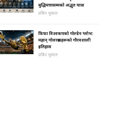
बुद्धिमत्तासम्मको अद्भुत यात्रा
प्रबिन भुसाल
फिफा विश्वकपको गोल्डेन ग्लोभ:
महान् गोलरक्षकहरूको गौरवशाली
इतिहास
प्रबिन भुसाल