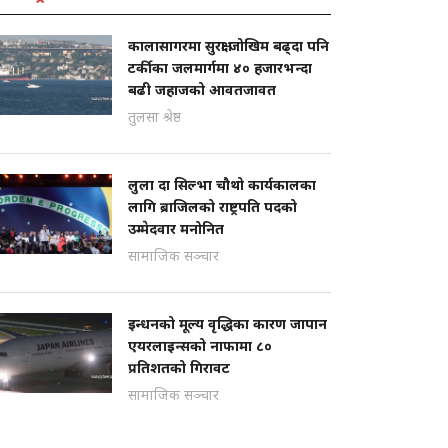
कालासागरमा सुरक्षा जोखिम बढ्दा पनि
टर्कीका जलमार्गमा ४० हजारभन्दा
बढी जहाजको आवतजावत
तुलसा श्रेष्ठ
लुला दा सिल्भा चौथो कार्यकालका
लागि ब्राजिलको राष्ट्रपति पदको
उम्मेदवार मनोनित
सामाजिक सञ्चार
इन्धनको मूल्य वृद्धिका कारण जापान
एयरलाइन्सको नाफामा ८०
प्रतिशतको गिरावट
सामाजिक सञ्चार