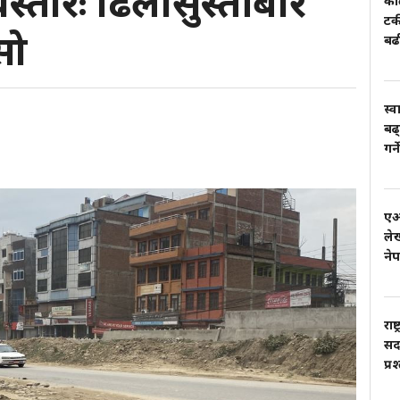
्तारः ढिलासुस्तीबारे
काल
टर
सो
बढ
स्व
बढ्
गर्
एआई
लेख
ने
राष
सदस
प्र