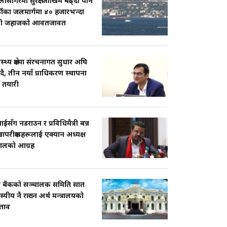
ासागरमा सुरक्षा जोखिम बढ्दा पनि
्कीका जलमार्गमा ४० हजारभन्दा
ी जहाजको आवतजावत
ास्थ्य क्षेत्रमा संरचनागत सुधार अघि
दै, तीन नयाँ प्राधिकरण स्थापना
ने तयारी
सँग नडराउन र प्रविधिमैत्री बन्न
ापरीक्षकहरूलाई एक्यान अध्यक्ष
पालको आग्रह
्ट्र बैंकको सञ्चालक समिति सात
्यीय नै राख्न अर्थ मन्त्रालयको
श्ताव