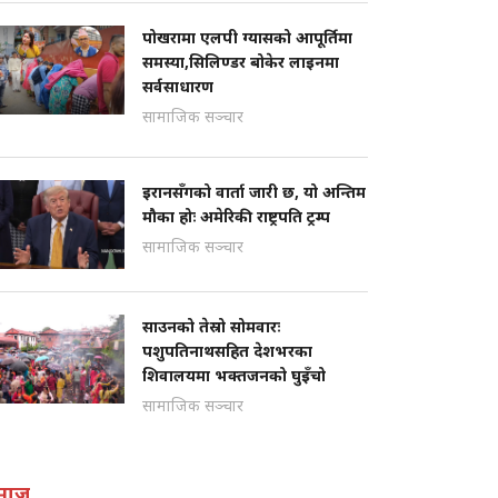
पोखरामा एलपी ग्यासको आपूर्तिमा
समस्या,सिलिण्डर बोकेर लाइनमा
सर्वसाधारण
सामाजिक सञ्चार
इरानसँगको वार्ता जारी छ, यो अन्तिम
मौका होः अमेरिकी राष्ट्रपति ट्रम्प
सामाजिक सञ्चार
साउनको तेस्रो सोमवारः
पशुपतिनाथसहित देशभरका
शिवालयमा भक्तजनको घुइँचो
सामाजिक सञ्चार
माज