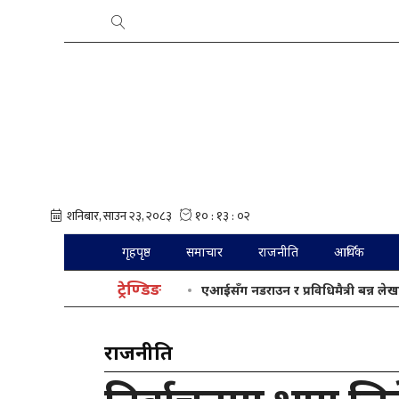
गृहपृष्ठ
समाचार
राजनीति
आर्थिक
ट्रेण्डिङ
एआईसँग नडराउन र प्रविधिमैत्री बन्न लेख
राजनीति