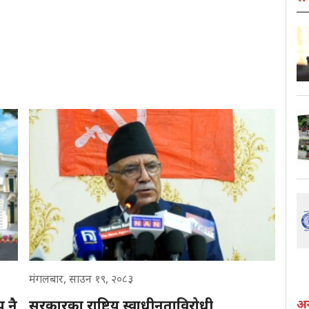
मंगलबार, साउन १९, २०८३
अन्
य नै
सरकारका राष्ट्रिय स्वाधीनताविरोधी