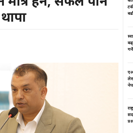
े मात्र हैन, सफल पनि
काल
टर
ी थापा
बढ
स्व
बढ्
गर्
एआई
लेख
ने
राष
सदस
प्र