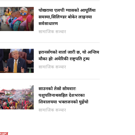
पोखरामा एलपी ग्यासको आपूर्तिमा
समस्या,सिलिण्डर बोकेर लाइनमा
सर्वसाधारण
सामाजिक सञ्चार
इरानसँगको वार्ता जारी छ, यो अन्तिम
मौका होः अमेरिकी राष्ट्रपति ट्रम्प
सामाजिक सञ्चार
साउनको तेस्रो सोमवारः
पशुपतिनाथसहित देशभरका
शिवालयमा भक्तजनको घुइँचो
सामाजिक सञ्चार
माज