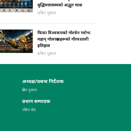
बुद्धिमत्तासम्मको अद्भुत यात्रा
प्रबिन भुसाल
फिफा विश्वकपको गोल्डेन ग्लोभ:
महान् गोलरक्षकहरूको गौरवशाली
इतिहास
प्रबिन भुसाल
अध्यक्ष/प्रबन्ध निर्देशक
प्रबिन भुसाल
प्रधान सम्पादक
रबिना श्रेष्ठ