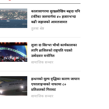
कालासागरमा सुरक्षा जोखिम बढ्दा पनि
टर्कीका जलमार्गमा ४० हजारभन्दा
बढी जहाजको आवतजावत
तुलसा श्रेष्ठ
लुला दा सिल्भा चौथो कार्यकालका
लागि ब्राजिलको राष्ट्रपति पदको
उम्मेदवार मनोनित
सामाजिक सञ्चार
इन्धनको मूल्य वृद्धिका कारण जापान
एयरलाइन्सको नाफामा ८०
प्रतिशतको गिरावट
सामाजिक सञ्चार