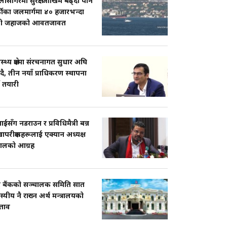
ासागरमा सुरक्षा जोखिम बढ्दा पनि
्कीका जलमार्गमा ४० हजारभन्दा
ी जहाजको आवतजावत
ास्थ्य क्षेत्रमा संरचनागत सुधार अघि
दै, तीन नयाँ प्राधिकरण स्थापना
ने तयारी
सँग नडराउन र प्रविधिमैत्री बन्न
ापरीक्षकहरूलाई एक्यान अध्यक्ष
पालको आग्रह
्ट्र बैंकको सञ्चालक समिति सात
्यीय नै राख्न अर्थ मन्त्रालयको
श्ताव