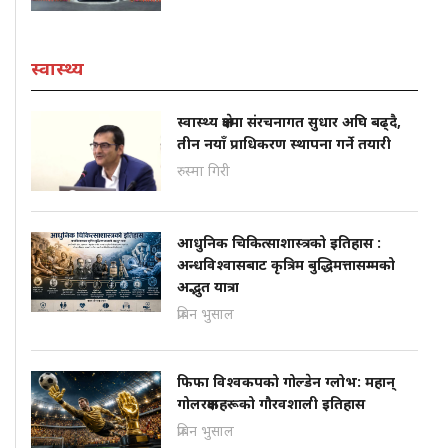
स्वास्थ्य
स्वास्थ्य क्षेत्रमा संरचनागत सुधार अघि बढ्दै,
तीन नयाँ प्राधिकरण स्थापना गर्ने तयारी
रुस्मा गिरी
आधुनिक चिकित्साशास्त्रको इतिहास :
अन्धविश्वासबाट कृत्रिम बुद्धिमत्तासम्मको
अद्भुत यात्रा
प्रबिन भुसाल
फिफा विश्वकपको गोल्डेन ग्लोभ: महान्
गोलरक्षकहरूको गौरवशाली इतिहास
प्रबिन भुसाल