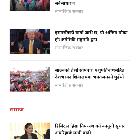
सर्वसाधारण
सामाजिक सञ्चार
इरानसँगको वार्ता जारी छ, यो अन्तिम मौका
होः अमेरिकी राष्ट्रपति ट्रम्प
सामाजिक सञ्चार
साउनको तेस्रो सोमवारः पशुपतिनाथसहित
देशभरका शिवालयमा भक्तजनको घुइँचो
सामाजिक सञ्चार
समाज
डिजिटल हिंसा नियन्त्रण गर्न कानूनी सुधार
अपरिहार्यः मन्त्री वादी