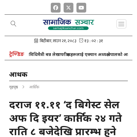
ट्रेण्डिङ
 र प्रविधिमैत्री बन्न लेखापरीक्षकहरूलाई एक्यान अध्यक्ष नेपालको आग्रह
आर्थिक
गृहपृष्ठ
आर्थिक
दराज ११.११ ‘द बिगेस्ट सेल
अफ दि इयर’ कार्तिक २४ गते
राति ८ बजेदेखि प्रारम्भ हुने