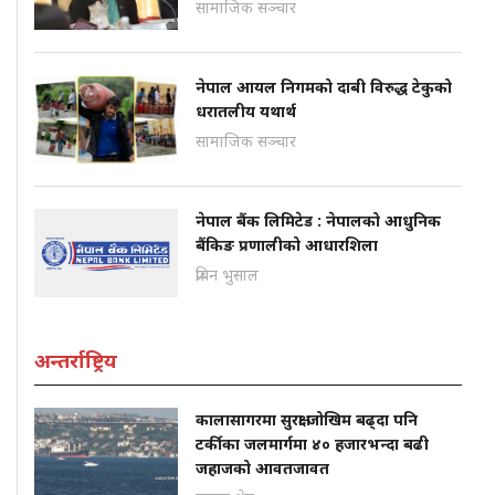
सामाजिक सञ्चार
नेपाल आयल निगमको दाबी विरुद्ध टेकुको
धरातलीय यथार्थ
सामाजिक सञ्चार
नेपाल बैंक लिमिटेड : नेपालको आधुनिक
बैंकिङ प्रणालीको आधारशिला
प्रबिन भुसाल
अन्तर्राष्ट्रिय
कालासागरमा सुरक्षा जोखिम बढ्दा पनि
टर्कीका जलमार्गमा ४० हजारभन्दा बढी
जहाजको आवतजावत