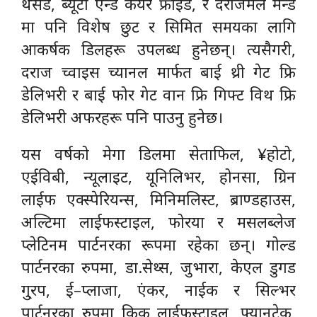
थर्सडे, ब्यूटी एन्ड केयर फ्राइडे, र दराजमल मन्डे
मा पनि विशेष छुट र सिमित समयका लागि
आकर्षक डिलहरू उपलब्ध हुनेछन्। त्यसैगरी,
दराज च्वाइस च्यानल मार्फत बाई थ्री गेट फ्रि
डेलिभरी र बाई फोर गेट वान फ्रि गिफ्ट विथ फ्रि
डेलिभरी अफरहरू पनि पाउनु हुनेछ।
यस वर्षको मेगा डिलमा सेताफिल, ¥होटो,
एईविबी, न्यूलाइट, यूनिलिभर, होनसा, ग्रिन
लाईफ एक्स्पेरियन्स, मिनिमलिस्ट, ब्राण्डहाउस,
अल्टिमा लाईफस्टाइल, फोरया र मसलब्लेज
प्लेटिनम पार्टनरका रूपमा रहेका छन्। गोल्ड
पार्टनरका रुपमा, डा.सेथ्स, जुभारा, केएल डुगड
गु्रप, ई–प्लाजा, एंकर, नाईक र सिल्भर
पार्टनरका रुपमा किक लाईफस्टाइल, फ्यानटेक,