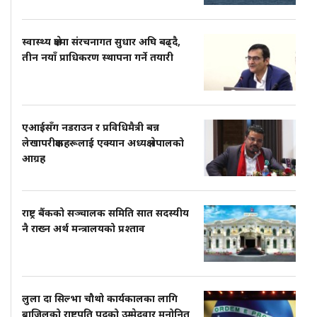
स्वास्थ्य क्षेत्रमा संरचनागत सुधार अघि बढ्दै,
तीन नयाँ प्राधिकरण स्थापना गर्ने तयारी
एआईसँग नडराउन र प्रविधिमैत्री बन्न
लेखापरीक्षकहरूलाई एक्यान अध्यक्ष नेपालको
आग्रह
राष्ट्र बैंकको सञ्चालक समिति सात सदस्यीय
नै राख्न अर्थ मन्त्रालयको प्रश्ताव
लुला दा सिल्भा चौथो कार्यकालका लागि
ब्राजिलको राष्ट्रपति पदको उम्मेदवार मनोनित