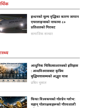
्थिक
इन्धनको मूल्य वृद्धिका कारण जापान
एयरलाइन्सको नाफामा ८०
प्रतिशतको गिरावट
सामाजिक सञ्चार
ास्थ्य
आधुनिक चिकित्साशास्त्रको इतिहास
: अन्धविश्वासबाट कृत्रिम
बुद्धिमत्तासम्मको अद्भुत यात्रा
प्रबिन भुसाल
फिफा विश्वकपको गोल्डेन ग्लोभ:
महान् गोलरक्षकहरूको गौरवशाली