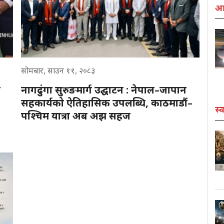
आर
सोमबार, साउन ११, २०८३
ा
नागढुंगा सुरुङमार्ग उद्घाटन : नेपाल–जापान
सहकार्यको ऐतिहासिक उपलब्धि, काठमाडौं–
स्व
पश्चिम यात्रा अब अझ सहज