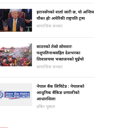
इरानसँगको वार्ता जारी छ, यो अन्तिम
मौका होः अमेरिकी राष्ट्रपति ट्रम्प
सामाजिक सञ्चार
साउनको तेस्रो सोमवारः
पशुपतिनाथसहित देशभरका
शिवालयमा भक्तजनको घुइँचो
सामाजिक सञ्चार
नेपाल बैंक लिमिटेड : नेपालको
आधुनिक बैंकिङ प्रणालीको
आधारशिला
प्रबिन भुसाल