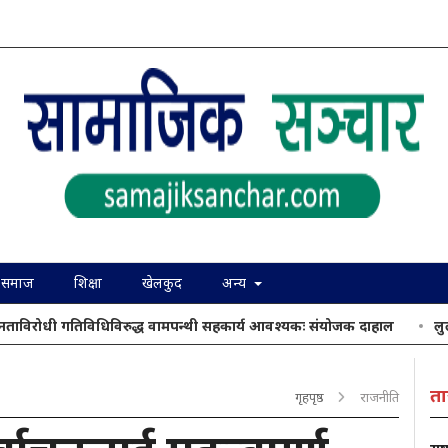
समाज
शिक्षा
खेलकुद
अन्य
ोधी गतिविधिविरुद्ध वामपन्थी सहकार्य आवश्यकः संयोजक दाहाल
लुला दा सिल्
ता
गृहपृष्ठ
राजनीति