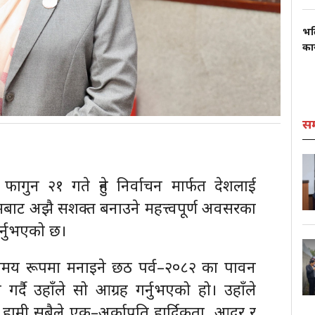
भल
कार
स
ागुन २१ गते हुने निर्वाचन मार्फत देशलाई
मबाट अझै सशक्त बनाउने महत्त्वपूर्ण अवसरका
गर्नुभएको छ।
्लासमय रूपमा मनाइने छठ पर्व–२०८२ का पावन
्दै उहाँले सो आग्रह गर्नुभएको हो। उहाँले
ामी सबैले एक–अर्काप्रति हार्दिकता, आदर र