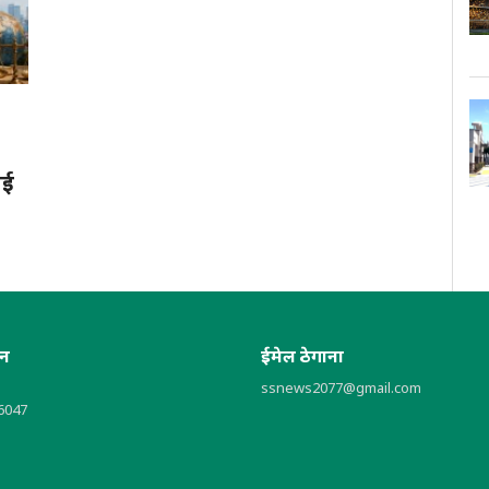
ाई
ोन
ईमेल ठेगाना
ssnews2077@gmail.com
6047