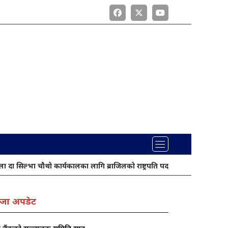
भा चौथो कार्यकालका लागि ब्राजिलको राष्ट्रपति पदको उम्मेदवार मनोनित
पो
जा अपडेट