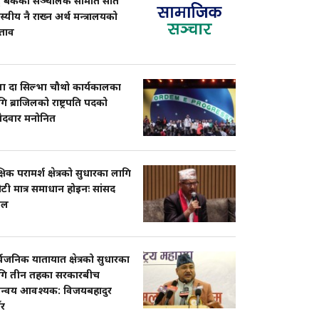
्ट्र बैंकको सञ्चालक समिति सात
्यीय नै राख्न अर्थ मन्त्रालयको
श्ताव
ला दा सिल्भा चौथो कार्यकालका
ि ब्राजिलको राष्ट्रपति पदको
मेदवार मनोनित
्षिक परामर्श क्षेत्रको सुधारका लागि
टी मात्र समाधान होइनः सांसद
ाल
्वजनिक यातायात क्षेत्रको सुधारका
गि तीन तहका सरकारबीच
न्वय आवश्यक: विजयबहादुर
ँर