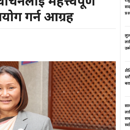
वाचनलाई महत्त्वपूर्ण
राष
सदस
योग गर्न आग्रह
प्र
लु
लाग
उम्
शैक
धरौ
बर
सार
ला
सम
स्वा