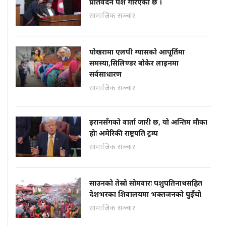
प्रतिवेदन पेश गरिएको छ ।
सामाजिक सञ्चार
पोखरामा एलपी ग्यासको आपूर्तिमा
समस्या,सिलिण्डर बोकेर लाइनमा
सर्वसाधारण
सामाजिक सञ्चार
इरानसँगको वार्ता जारी छ, यो अन्तिम मौका
होः अमेरिकी राष्ट्रपति ट्रम्प
सामाजिक सञ्चार
साउनको तेस्रो सोमवारः पशुपतिनाथसहित
देशभरका शिवालयमा भक्तजनको घुइँचो
सामाजिक सञ्चार