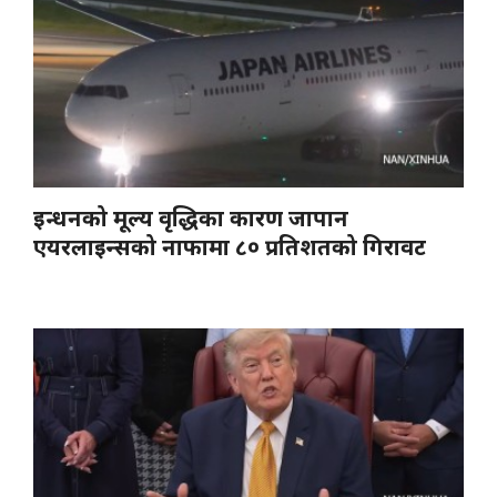
इन्धनको मूल्य वृद्धिका कारण जापान
एयरलाइन्सको नाफामा ८० प्रतिशतको गिरावट