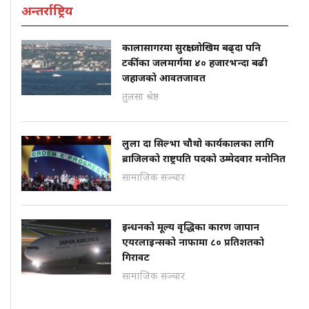
अन्तर्राष्ट्रिय
कालासागरमा सुरक्षा जोखिम बढ्दा पनि
टर्कीका जलमार्गमा ४० हजारभन्दा बढी
जहाजको आवतजावत
तुलसा श्रेष्ठ
लुला दा सिल्भा चौथो कार्यकालका लागि
ब्राजिलको राष्ट्रपति पदको उम्मेदवार मनोनित
सामाजिक सञ्चार
इन्धनको मूल्य वृद्धिका कारण जापान
एयरलाइन्सको नाफामा ८० प्रतिशतको
गिरावट
सामाजिक सञ्चार