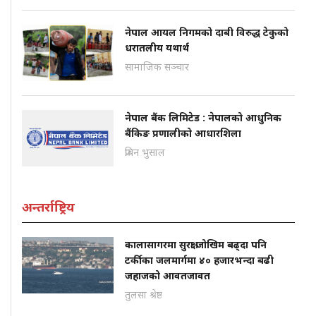
नेपाल आयल निगमको दाबी विरुद्ध टेकुको
धरातलीय यथार्थ
सामाजिक सञ्चार
नेपाल बैंक लिमिटेड : नेपालको आधुनिक
बैंकिङ प्रणालीको आधारशिला
प्रबिन भुसाल
अन्तर्राष्ट्रिय
कालासागरमा सुरक्षा जोखिम बढ्दा पनि
टर्कीका जलमार्गमा ४० हजारभन्दा बढी
जहाजको आवतजावत
तुलसा श्रेष्ठ