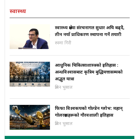
स्वास्थ्य
स्वास्थ्य क्षेत्रमा संरचनागत सुधार अघि बढ्दै,
तीन नयाँ प्राधिकरण स्थापना गर्ने तयारी
रुस्मा गिरी
आधुनिक चिकित्साशास्त्रको इतिहास :
अन्धविश्वासबाट कृत्रिम बुद्धिमत्तासम्मको
अद्भुत यात्रा
प्रबिन भुसाल
फिफा विश्वकपको गोल्डेन ग्लोभ: महान्
गोलरक्षकहरूको गौरवशाली इतिहास
प्रबिन भुसाल