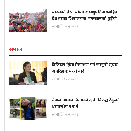
साउनको तेस्रो सोमवारः पशुपतिनाथसहित
देशभरका शिवालयमा भक्तजनको घुइँचो
सामाजिक सञ्चार
समाज
डिजिटल हिंसा नियन्त्रण गर्न कानूनी सुधार
अपरिहार्यः मन्त्री वादी
सामाजिक सञ्चार
नेपाल आयल निगमको दाबी विरुद्ध टेकुको
धरातलीय यथार्थ
सामाजिक सञ्चार