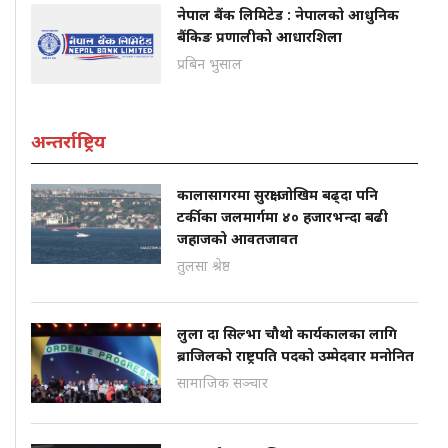
नेपाल बैंक लिमिटेड : नेपालको आधुनिक
बैंकिङ प्रणालीको आधारशिला
प्रबिन भुसाल
अन्तर्राष्ट्रिय
कालासागरमा सुरक्षा जोखिम बढ्दा पनि
टर्कीका जलमार्गमा ४० हजारभन्दा बढी
जहाजको आवतजावत
तुलसा श्रेष्ठ
लुला दा सिल्भा चौथो कार्यकालका लागि
ब्राजिलको राष्ट्रपति पदको उम्मेदवार मनोनित
सामाजिक सञ्चार