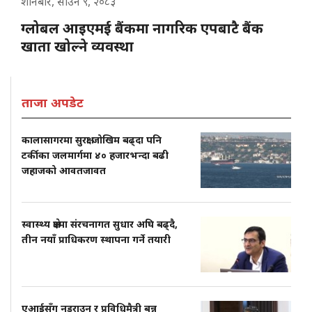
शनिबार, साउन ९, २०८३
ग्लोबल आइएमई बैंकमा नागरिक एपबाटै बैंक
खाता खोल्ने व्यवस्था
ताजा अपडेट
कालासागरमा सुरक्षा जोखिम बढ्दा पनि
टर्कीका जलमार्गमा ४० हजारभन्दा बढी
जहाजको आवतजावत
स्वास्थ्य क्षेत्रमा संरचनागत सुधार अघि बढ्दै,
तीन नयाँ प्राधिकरण स्थापना गर्ने तयारी
एआईसँग नडराउन र प्रविधिमैत्री बन्न