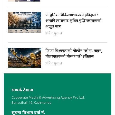
आधुनिक चिकित्साशास्त्रको इतिहास :
अन्धविश्वासबाट कृत्रिम बुद्धिमत्तासम्मको
अद्भुत यात्रा
प्रबिन भुसाल
फिफा विश्वकपको गोल्डेन ग्लोभ: महान्
गोलरक्षकहरूको गौरवशाली इतिहास
प्रबिन भुसाल
सम्पर्क ठेगाना
Cooperate Media & Advertising Agency Pvt. Ltd.
Banasthali-16, Kathmandu
सूचना विभाग दर्ता नं.