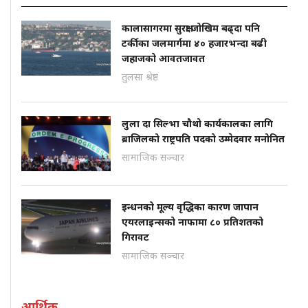
कालासागरमा सुरक्षा जोखिम बढ्दा पनि
टर्कीका जलमार्गमा ४० हजारभन्दा बढी
जहाजको आवतजावत
तुलसा श्रेष्ठ
लुला दा सिल्भा चौथो कार्यकालका लागि
ब्राजिलको राष्ट्रपति पदको उम्मेदवार मनोनित
सामाजिक सञ्चार
इन्धनको मूल्य वृद्धिका कारण जापान
एयरलाइन्सको नाफामा ८० प्रतिशतको
गिरावट
सामाजिक सञ्चार
आर्थिक