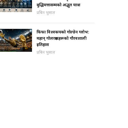
बुद्धिमत्तासम्मको अद्भुत यात्रा
प्रबिन भुसाल
फिफा विश्वकपको गोल्डेन ग्लोभ:
महान् गोलरक्षकहरूको गौरवशाली
इतिहास
प्रबिन भुसाल