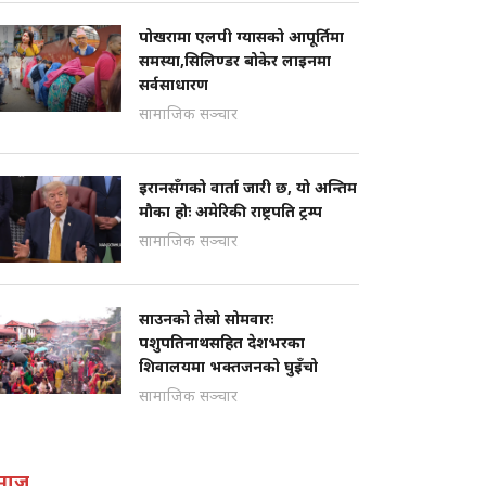
पोखरामा एलपी ग्यासको आपूर्तिमा
समस्या,सिलिण्डर बोकेर लाइनमा
सर्वसाधारण
सामाजिक सञ्चार
इरानसँगको वार्ता जारी छ, यो अन्तिम
मौका होः अमेरिकी राष्ट्रपति ट्रम्प
सामाजिक सञ्चार
साउनको तेस्रो सोमवारः
पशुपतिनाथसहित देशभरका
शिवालयमा भक्तजनको घुइँचो
सामाजिक सञ्चार
माज