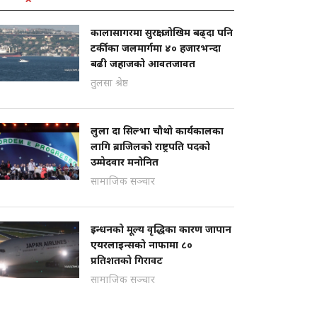
कालासागरमा सुरक्षा जोखिम बढ्दा पनि
टर्कीका जलमार्गमा ४० हजारभन्दा
बढी जहाजको आवतजावत
तुलसा श्रेष्ठ
लुला दा सिल्भा चौथो कार्यकालका
लागि ब्राजिलको राष्ट्रपति पदको
उम्मेदवार मनोनित
सामाजिक सञ्चार
इन्धनको मूल्य वृद्धिका कारण जापान
एयरलाइन्सको नाफामा ८०
प्रतिशतको गिरावट
सामाजिक सञ्चार