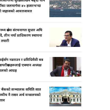
ासागरमा सुरक्षा जोखिम बढ्दा पनि
्कीका जलमार्गमा ४० हजारभन्दा
ी जहाजको आवतजावत
ास्थ्य क्षेत्रमा संरचनागत सुधार अघि
दै, तीन नयाँ प्राधिकरण स्थापना
ने तयारी
सँग नडराउन र प्रविधिमैत्री बन्न
ापरीक्षकहरूलाई एक्यान अध्यक्ष
पालको आग्रह
्ट्र बैंकको सञ्चालक समिति सात
्यीय नै राख्न अर्थ मन्त्रालयको
श्ताव