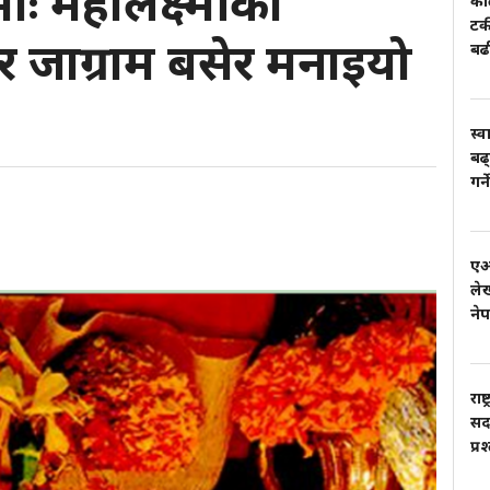
माः महालक्ष्मीको
काल
टर
 जाग्राम बसेर मनाइयो
बढ
स्व
बढ्
गर्
एआई
लेख
ने
राष
सदस
प्र