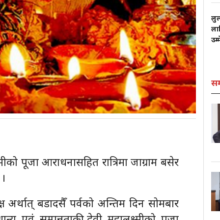
लु
लाग
उम्
स
ष्मीको पूजा आराधनासहित रात्रिमा जाग्राम बसेर
 ।
क्ष अर्थात् बडादसैँ पर्वको अन्तिम दिन सोमबार
न्य एवं सम्पन्नताकी देवी महालक्ष्मीको पूजा