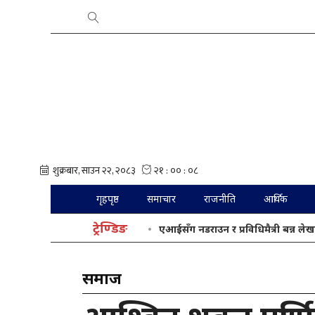
गृहपृष्ठ
समाचार
राजनीति
आर्थिक
ट्रेण्डिङ
एआईसँग नडराउन र प्रविधिमैत्री बन्न लेख
समाज